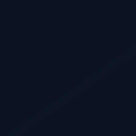
标签:
赛后体能课后
广州队外线爆发备战英超
赵强昊
2025-03-09 04:43:58
目标明确
轮换策略成焦点
这个产品真的太棒了，用起来非常顺手，强烈推荐给大
家！ 性价比很高，用了一段时间没有任何问题，点赞！
回复该评论
郝洋宁
2025-03-23 16:35:21
性价比很高，用了一段时间没有任何问题，点赞！ 这个产
品真的太棒了，用起来非常顺手，强烈推荐给大家！
回复该评论
发表评论