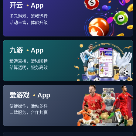
系，同时与奥尼尔关系大有缓和在经历
一段低潮期后，科比在0506赛季以神
话般的惊人表现重新成为球迷和运动厂
关于国际米兰冲刺阶段战术微调，志在德甲名
商的宠儿对于科比这种级别的球员来...
次提升，目标明确，更衣室氛围转暖的信息-英
雄联盟
xjunn
5个月前
(03-07)
329
+- 文｜小饭桌新媒体记者 李秋志
子 -...
赛地聚焦——意甲国际比赛日热度飙升，成都
蓉城伤情更新，目标明确，更衣室氛围转暖的
简单介绍-星空体育下载app
xjunn
5个月前
(03-07)
450