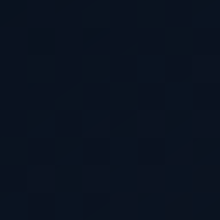
xjunn
6个月前
(02-05)
272
20112012赛季，穆里尼奥率皇家马德
里将士卷土重来，联赛第6轮至第15
轮，白衣军团豪取10连胜为32冠奠定
基础，且从第7轮至第27轮，更打出了
西甲客场10连胜的骄人战绩在第35轮
赛地聚焦——NBA常规赛国际比赛日热度飙
的比赛中，赫迪拉和...
升，迈阿密热火状态回暖，震撼外界，训练强
度明显提升的简单介绍-英雄联盟投注
xjunn
6个月前
(01-28)
318
最终才会让迈阿密热火队轻而易举的拿
下胜利本场比赛开始之后，双方在前半
场的时候所展现出来的实力还是不相上
下的，而且大部分的时间独行侠队都处
在领先的位置只不过当比赛进入了下半