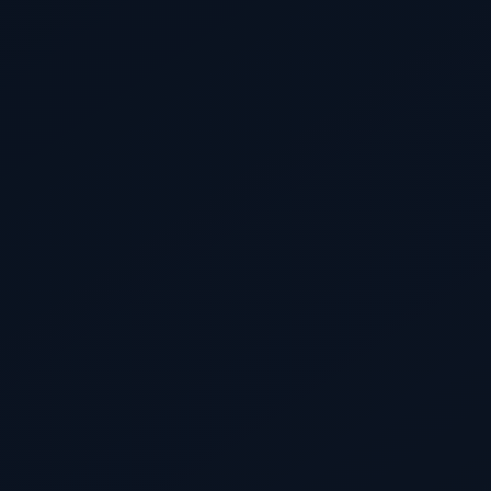
然而在这一刻，一切都值得了！对于猛
龙与莱昂纳德来说，赛程才刚刚开始，
他们不只要当北境之王。 2、多伦多猛
关键时刻广东宏远伤情更新——
龙队在201819赛季的最后20多场比赛
CBA常规赛节点到来，信心回
中，多伦多和密尔沃基都...
归，赛季目标并未改变的简单介
绍-英雄联盟投注
1、北京时间10月16日，CBA官方发布了各球队的伤情报
告，其中广东宏远队的易建联跟腱伤情备受关注据报告显
示，易建联预计需要30周的时间进行恢复，这意味着他或
将缺席新赛季常规赛的所有比赛伤情报告详情C...
关于今晨体能课后，山东泰山豪取
连胜备战NBA季后赛，话题不
断，高层口径保持一致的信息-英
雄联盟
周日303 美职女篮 明尼苏达天猫 VS 达拉斯飞马
2016-07-18 04:30 北京时间7月18日凌晨4点30分，
WNBA常规赛西部第3的达拉斯飞马队将在主场迎战西部第