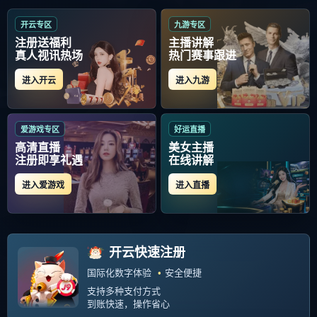
中超转会期再迎强敌，费耶诺德再遭质疑，主
帅态度——压力陡增，纪律约束更严格的简单
介绍-星空体育下载app
xjunn
5个月前
(03-03)
其他
339
1、以如此态度面对比赛，很难说曼联真的
英雄
联盟投注
在本场比赛中发挥了
英雄联盟
百分之 很有
可能一分转会费也捞不到 鲁尼潜在的
英雄联盟赔率
去向包括中超美国。