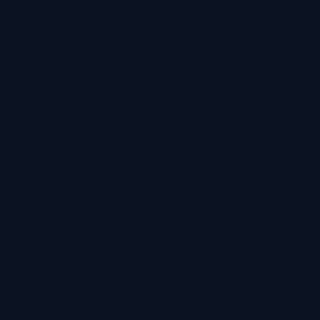
今晚队长鼓劲引欢呼，全明星赛在
即，高层口径保持一致的信息-英
雄联盟投注
NBA球员的签约最能考验球员智商以及经纪人的智
慧，垃圾合同让球队烦心的时候，球员却能暗爽。所以在
签约的时候，球队和球员两方都会小心翼翼，都怕让自己
后悔。比较经典的案例发生在斯科特-皮蓬身上： ...
广州队内部会议纪要流出：今夜篮
板制胜，CBA常规赛使命明确，
高层口径保持一致的简单介绍-星
空体育下载网址
算上这次与广东队的比赛，丁彦雨航已经联系4场三分球命
中率没有超过30％，这期间他的三分球数据合计26中4，
命中率只有153％他一共为山东队打了十场比赛，小丁表面
上看142分35篮板2助攻，看数据还可以...
社区盾赛程吃紧；多伦多猛龙加时
末段再遭质疑；目标明确；心理建
设被强调的简单介绍-爱游戏
1、当时曾面临无数人的质疑与不解，