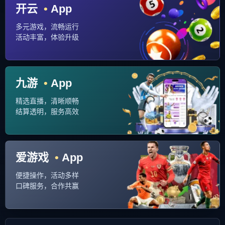
2、既是
星空体育下载app
广东德比的
英雄联盟
竞猜
再现，同时也是
开云
同为荷兰主帅小克鲁伊夫
与范加斯特之间的“荷兰德比”有趣的是
九游
，这是
爱
游戏
中超时隔十年之后中超重现。